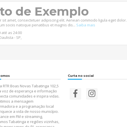
to de Exemplo
 sit amet, consectetuer adipiscing elit. Aenean commodo ligula eget dolor.
m sociis natoque penatibus et magnis dis...
Saiba mais
 até as 24:00
aulista - SP,
somos
Curta no social
a RTR Boas Novas Tabatinga 102,5
a voz de esperança e informação
ecta comunidades e inspira vidas.
itimos a mensagem
rmadora e a programação local
iquece a vida de nosso município.
ance em FM e streaming,
mos Tabatinga e regiões vizinhas,
do mensagens de fé, esperança,