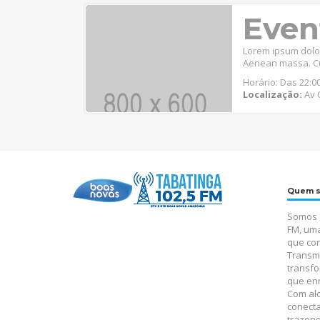
Even
Lorem ipsum dolor
Aenean massa. Cu
Horário: Das 22:00
Localização:
Av O
Quem 
Somos 
FM, um
que con
Transm
transfo
que enr
Com alc
conecta
trazen